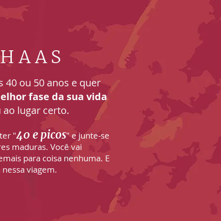
 HAAS
s 40 ou 50 anos e quer
elhor fase da sua vida
 ao lugar certo.
40 e picos
tter
"
" e junte-se
es maduras. Você vai
demais
para coisa nenhuma. E
 n
essa viagem.